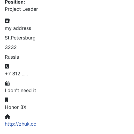
Position:
Project Leader
Address:
my address
St.Petersburg
3232
Russia
Phone:
+7 812 .....
Fax:
I don't need it
Mobile:
Honor 8X
Website:
http://zhuk.cc