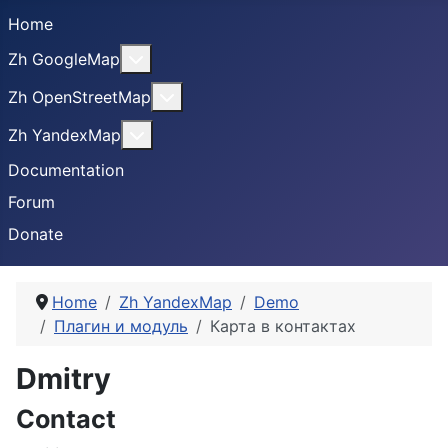
Home
More about: Zh GoogleMap
Zh GoogleMap
More about: Zh OpenStreetMap
Zh OpenStreetMap
More about: Zh YandexMap
Zh YandexMap
Documentation
Forum
Donate
Home
Zh YandexMap
Demo
Плагин и модуль
Карта в контактах
Dmitry
Contact